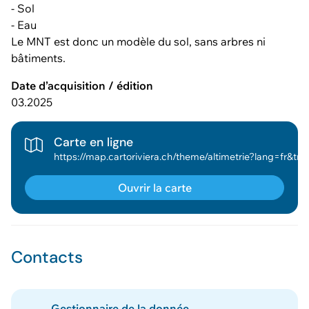
- Sol
- Eau
Le MNT est donc un modèle du sol, sans arbres ni
bâtiments.
Date d’acquisition / édition
03.2025
Carte en ligne
https://map.cartoriviera.ch/theme/altimetrie?lang=fr&tree_group_layers_accrochage_dessin_mesure=&map_x=2555398&map_y=1146603&map_zoom=4&baselayer_ref=plan_cadastral&baselayer_opacity=0&theme=altimetrie&tree_groups=lidar_2025%2Clidar_2024%2Clidar_2019%2Clidar_2015%2Clidar_2012&tree_enab
Ouvrir la carte
Contacts
Gestionnaire de la donnée