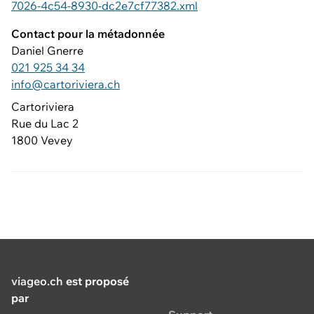
7026-4c54-8930-dc2e7cf77382.xml
Contact pour la métadonnée
Daniel Gnerre
021 925 34 34
info@cartoriviera.ch
Cartoriviera
Rue du Lac 2
1800 Vevey
viageo.ch
est proposé
par