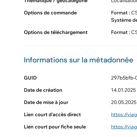
Thématique / géocatégorie
Localisati
Options de commande
Format :
CS
Système d
Options de téléchargement
Format :
CS
Informations sur la métadonnée
GUID
297b5bfb-
Date de création
14.01.2025
Date de mise à jour
20.05.2025
Lien court d'accès direct
https://vi
Lien court pour fiche seule
https://vi