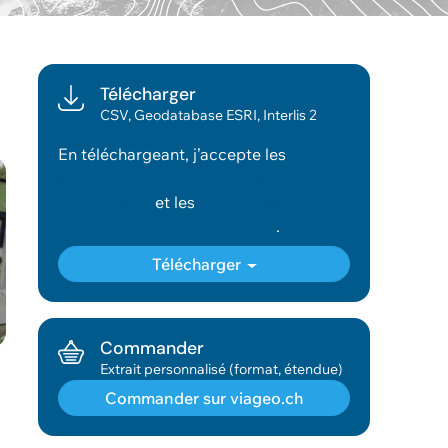
Télécharger
CSV, Geodatabase ESRI, Interlis 2
En téléchargeant, j’accepte les
conditions d’utilisation des
géodonnées
et les
conditions
générales d’utilisation du site
.
Télécharger
Commander
Extrait personnalisé (format, étendue)
Commander sur viageo.ch