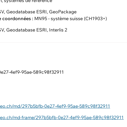
on, systèmes de référence
V, Geodatabase ESRI, GeoPackage
e coordonnées :
MN95 - système suisse (CH1903+)
V, Geodatabase ESRI, Interlis 2
0e27-4ef9-95ae-589c98f32911
ageo.ch/md/297b5bfb-0e27-4ef9-95ae-589c98f32911
ageo.ch/md-frame/297b5bfb-0e27-4ef9-95ae-589c98f32911