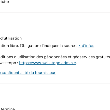
tuite
d'utilisation
ation libre. Obligation d’indiquer la source.
+ d'infos
nditions d'utilisation des géodonnées et géoservices gratuit
wisstopo :
https://www.swisstopo.admin.ch/fr/conditions-utilisation-geodonnees-et-geoservices-gratuit
e confidentialité du fournisseur
 terminé