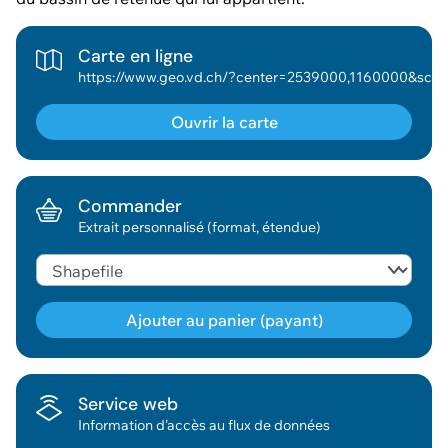
Carte en ligne
https://www.geo.vd.ch/?center=2539000,1160000&scale=188976&wkid=2056&theme=asitvd_couleur&mapresources=GEO_THEME_EAU,GEOVD_DONNEESBASE&visiblelayers={
Ouvrir la carte
Commander
Extrait personnalisé (format, étendue)
Ajouter au panier (payant)
Géodonnée ajoutée au panier !
Service web
Information d’accès au flux de données
Vous pouvez ajouter
d'autres données