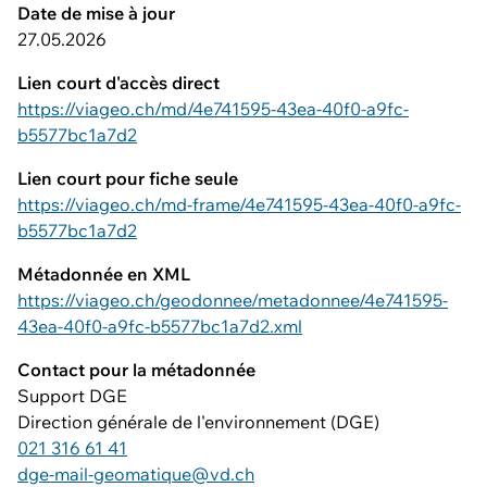
Date de mise à jour
27.05.2026
Lien court d'accès direct
https://viageo.ch/md/4e741595-43ea-40f0-a9fc-
b5577bc1a7d2
Lien court pour fiche seule
https://viageo.ch/md-frame/4e741595-43ea-40f0-a9fc-
b5577bc1a7d2
Métadonnée en XML
https://viageo.ch/geodonnee/metadonnee/4e741595-
43ea-40f0-a9fc-b5577bc1a7d2.xml
Contact pour la métadonnée
Support DGE
Direction générale de l'environnement (DGE)
021 316 61 41
dge-mail-geomatique@vd.ch