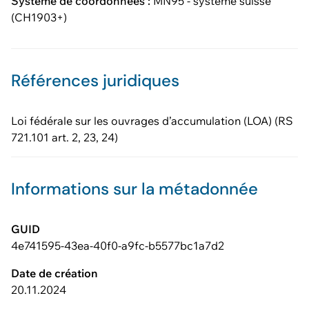
Système de coordonnées :
MN95 - système suisse
(CH1903+)
Références juridiques
Loi fédérale sur les ouvrages d’accumulation (LOA) (RS
721.101 art. 2, 23, 24)
Informations sur la métadonnée
GUID
4e741595-43ea-40f0-a9fc-b5577bc1a7d2
Date de création
20.11.2024