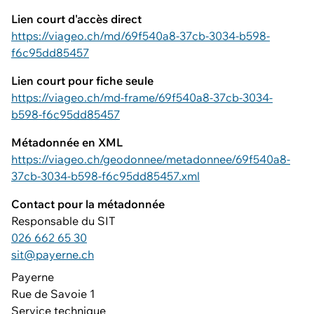
Lien court d'accès direct
https://viageo.ch/md/69f540a8-37cb-3034-b598-
f6c95dd85457
Lien court pour fiche seule
https://viageo.ch/md-frame/69f540a8-37cb-3034-
b598-f6c95dd85457
Métadonnée en XML
https://viageo.ch/geodonnee/metadonnee/69f540a8-
37cb-3034-b598-f6c95dd85457.xml
Contact pour la métadonnée
Responsable du SIT
026 662 65 30
sit@payerne.ch
Payerne
Rue de Savoie 1
Service technique