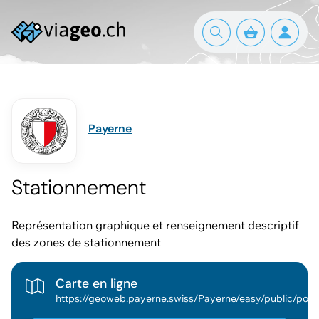
Payerne
Stationnement
Représentation graphique et renseignement descriptif
des zones de stationnement
Carte en ligne
https://geoweb.payerne.swiss/Payerne/easy/publi