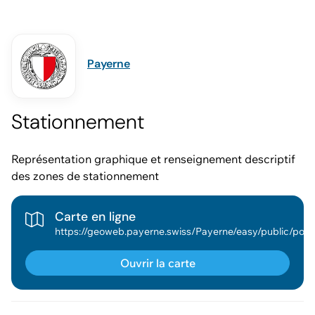
Payerne
Stationnement
Représentation graphique et renseignement descriptif
des zones de stationnement
Carte en ligne
https://geoweb.payerne.swiss/Payerne/easy/publi
Ouvrir la carte