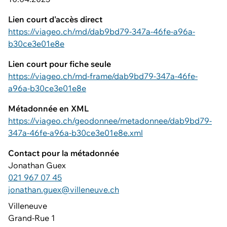
Lien court d'accès direct
https://viageo.ch/md/dab9bd79-347a-46fe-a96a-
b30ce3e01e8e
Lien court pour fiche seule
https://viageo.ch/md-frame/dab9bd79-347a-46fe-
a96a-b30ce3e01e8e
Métadonnée en XML
https://viageo.ch/geodonnee/metadonnee/dab9bd79-
347a-46fe-a96a-b30ce3e01e8e.xml
Contact pour la métadonnée
Jonathan Guex
021 967 07 45
jonathan.guex@villeneuve.ch
Villeneuve
Grand-Rue 1