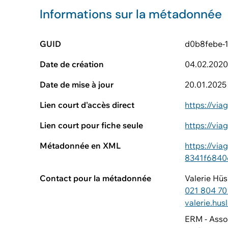
Informations sur la métadonnée
GUID
d0b8febe-
Date de création
04.02.202
Date de mise à jour
20.01.2025
Lien court d'accès direct
https://vi
Lien court pour fiche seule
https://vi
Métadonnée en XML
https://vi
8341f6840
Contact pour la métadonnée
Valerie Hüs
021 804 70
valerie.hu
ERM - Asso