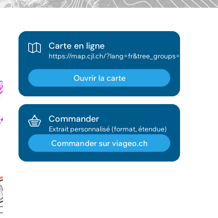
Carte en ligne
https://map.cjl.ch/?lang=fr&tree_groups=assainissement_cs_grp%2Ceau_potable_distribution_cs_grp%2Ccadastre_grp&baselayer_ref=Plan%20ville&baselayer_opacity=0
Ouvrir la carte
Commander
Extrait personnalisé (format, étendue)
Commander sur viageo.ch
Géodonnée ajoutée au panier !
Vous pouvez ajouter
d'autres données