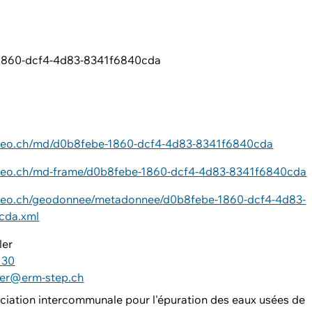
1860-dcf4-4d83-8341f6840cda
0
ageo.ch/md/d0b8febe-1860-dcf4-4d83-8341f6840cda
ageo.ch/md-frame/d0b8febe-1860-dcf4-4d83-8341f6840cda
ageo.ch/geodonnee/metadonnee/d0b8febe-1860-dcf4-4d83-
cda.xml
ler
 30
sler@erm-step.ch
ciation intercommunale pour l'épuration des eaux usées de