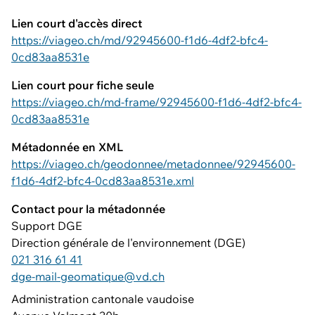
Lien court d'accès direct
https://viageo.ch/md/92945600-f1d6-4df2-bfc4-
0cd83aa8531e
Lien court pour fiche seule
https://viageo.ch/md-frame/92945600-f1d6-4df2-bfc4-
0cd83aa8531e
Métadonnée en XML
https://viageo.ch/geodonnee/metadonnee/92945600-
f1d6-4df2-bfc4-0cd83aa8531e.xml
Contact pour la métadonnée
Support DGE
Direction générale de l'environnement (DGE)
021 316 61 41
dge-mail-geomatique@vd.ch
Administration cantonale vaudoise