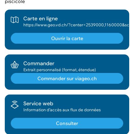
piscicole
Carte en ligne
https://www.geo.vd.ch/?center=2539000,1160000&scale=377953&wkid=2056&theme=asitvd_couleur&mapresources=GEO_THEME_ENV&visiblelayers={"GEO_THEME_ENV":["Cours d'ea
Ouvrir la carte
Commander
Extrait personnalisé (format, étendue)
Commander sur viageo.ch
Géodonnée ajoutée au panier !
Service web
Information d’accès aux flux de données
Vous pouvez ajouter
d'autres données
Consulter
Voir le panier