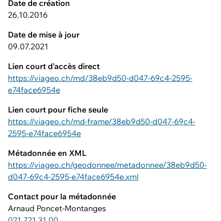
Date de création
26.10.2016
Date de mise à jour
09.07.2021
Lien court d'accès direct
https://viageo.ch/md/38eb9d50-d047-69c4-2595-
e74face6954e
Lien court pour fiche seule
https://viageo.ch/md-frame/38eb9d50-d047-69c4-
2595-e74face6954e
Métadonnée en XML
https://viageo.ch/geodonnee/metadonnee/38eb9d50-
d047-69c4-2595-e74face6954e.xml
Contact pour la métadonnée
Arnaud Poncet-Montanges
021 721 31 00