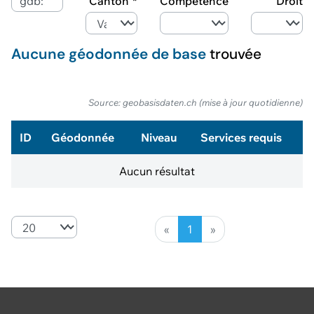
Canton
Compétence
Droit
Aucune géodonnée de base
trouvée
Source: geobasisdaten.ch (mise à jour quotidienne)
ID
Géodonnée
Niveau
Services requis
Aucun résultat
«
1
»