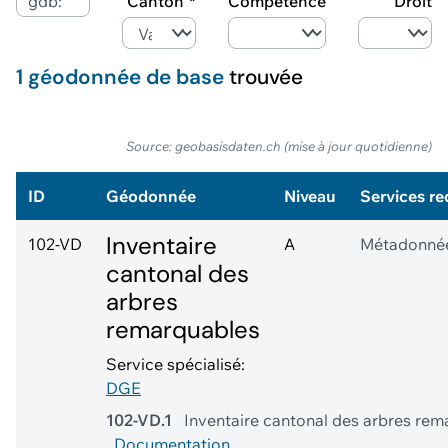
Canton
Compétence
Droit
1 géodonnée de base
trouvée
Source: geobasisdaten.ch (mise à jour quotidienne)
ID
Géodonnée
Niveau
Services re
Inventaire
102-VD
A
Métadonné
cantonal des
arbres
remarquables
Service spécialisé:
DGE
102-VD.1
Inventaire cantonal des arbres re
Documentation