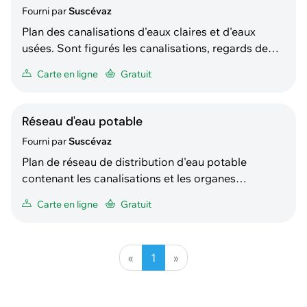
Fourni par
Suscévaz
Plan des canalisations d'eaux claires et d'eaux
usées. Sont figurés les canalisations, regards de
visites et autres objets des réseaux communaux et
Carte en ligne
Gratuit
privés recensés.
Réseau d'eau potable
Fourni par
Suscévaz
Plan de réseau de distribution d'eau potable
contenant les canalisations et les organes
principaux (vannes, manchons, branchements,
Carte en ligne
Gratuit
bornes hydrantes, etc.)
«
1
»