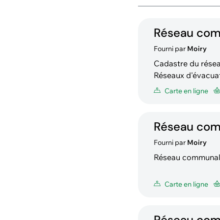
Réseau com
Fourni par
Moiry
Cadastre du résea
Réseaux d'évacuat
Carte en ligne
Réseau comm
Fourni par
Moiry
Réseau communal d
Carte en ligne
Réseau comm