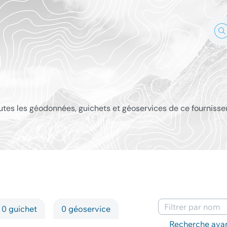
outes les géodonnées, guichets et géoservices de ce fournisse
0 guichet
0 géoservice
Mots-clés
Recherche ava