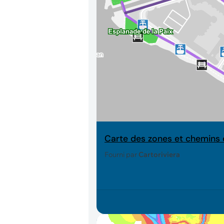
Carte des zones et chemins 
Fourni par
Cartoriviera