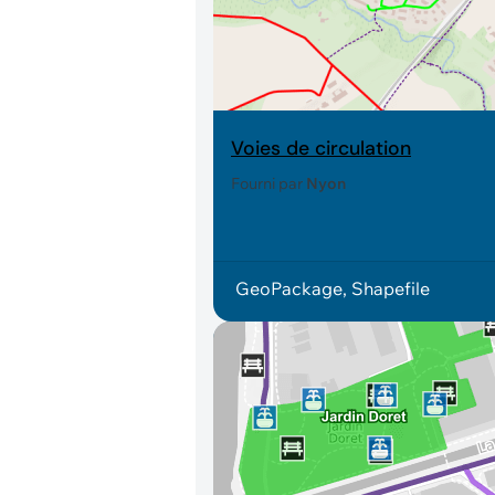
Voies de circulation
Fourni par
Nyon
GeoPackage, Shapefile