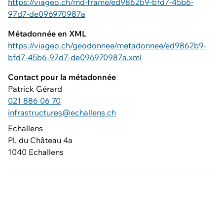
https://viageo.ch/md-frame/ed9862b9-bfd7-45b6-
97d7-de096970987a
Métadonnée en XML
https://viageo.ch/geodonnee/metadonnee/ed9862b9-
bfd7-45b6-97d7-de096970987a.xml
Contact pour la métadonnée
Patrick Gérard
021 886 06 70
infrastructures@echallens.ch
Echallens
Pl. du Château 4a
1040 Echallens