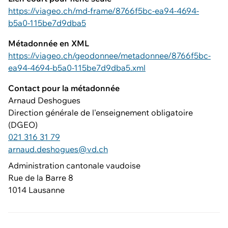
https://viageo.ch/md-frame/8766f5bc-ea94-4694-
b5a0-115be7d9dba5
Métadonnée en XML
https://viageo.ch/geodonnee/metadonnee/8766f5bc-
ea94-4694-b5a0-115be7d9dba5.xml
Contact pour la métadonnée
Arnaud Deshogues
Direction générale de l'enseignement obligatoire
(DGEO)
021 316 31 79
arnaud.deshogues@vd.ch
Administration cantonale vaudoise
Rue de la Barre 8
1014 Lausanne