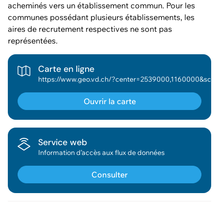
acheminés vers un établissement commun. Pour les
communes possédant plusieurs établissements, les
aires de recrutement respectives ne sont pas
représentées.
Carte en ligne
https://www.geo.vd.ch/?center=2539000,1160000&scale=75591&wkid=2056&theme=asitvd_couleur&mapresources=GEO_THEME_CULT,GEOVD_DONNEESBASE&hidden=GEOVD_DONNEESBASE&visi
Ouvrir la carte
Service web
Information d’accès aux flux de données
Consulter