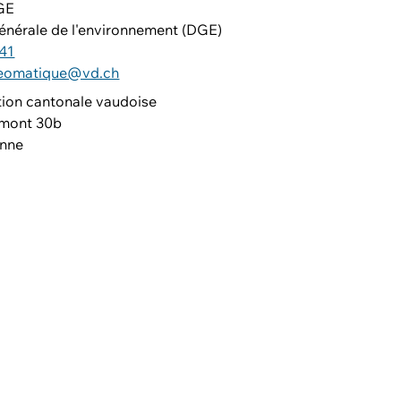
GE
générale de l'environnement (DGE)
 41
geomatique@vd.ch
tion cantonale vaudoise
lmont 30b
anne