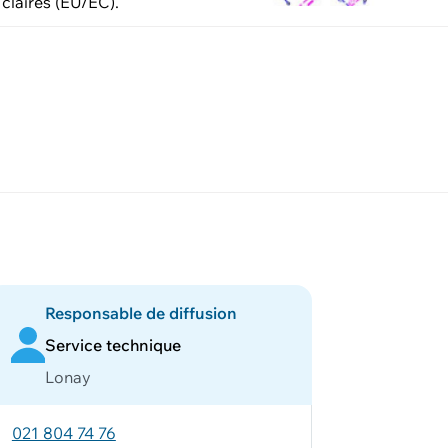
claires (EU/EC).
Responsable de diffusion
Service technique
Lonay
021 804 74 76