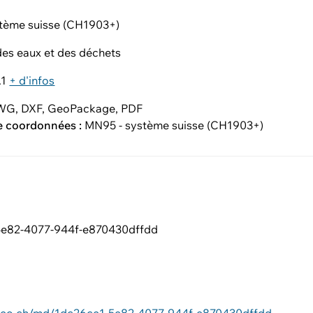
tème suisse (CH1903+)
es eaux et des déchets
.1
+ d'infos
G, DXF, GeoPackage, PDF
e coordonnées :
MN95 - système suisse (CH1903+)
5e82-4077-944f-e870430dffdd