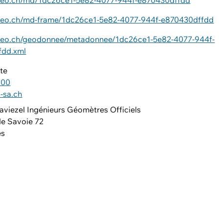
ageo.ch/md/1dc26ce1-5e82-4077-944f-e870430dffdd
ageo.ch/md-frame/1dc26ce1-5e82-4077-944f-e870430dffdd
ageo.ch/geodonnee/metadonnee/1dc26ce1-5e82-4077-944f-
fdd.xml
te
 00
-sa.ch
aviezel Ingénieurs Géomètres Officiels
de Savoie 72
es