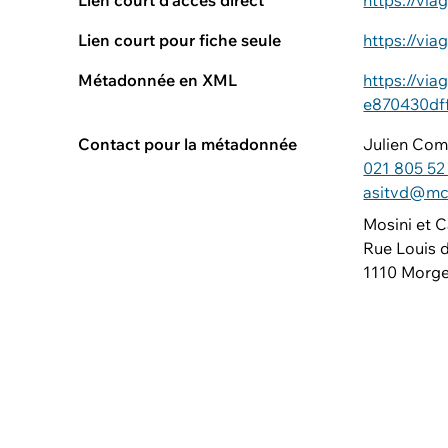
Lien court d'accès direct
https://vi
Lien court pour fiche seule
https://vi
Métadonnée en XML
https://vi
e870430df
Contact pour la métadonnée
Julien Com
021 805 52
asitvd@mc
Mosini et C
Rue Louis 
1110 Morg