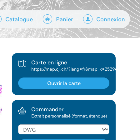
Catalogue
Panier
Connexion
Carte en ligne
https://map.cjl.ch/?lang=fr&map_x=2529602&map_y=1153130&map_zoom=5.455175332311005&baselayer_ref=Plan%20ville%20-%20CJL&baselayer_opacity=0&tree_time_cjl_com_partenaire=2025&tree_group_layers_assainissement_grp=mf_ass_chambre_EC_com_tbl%2Cmf_ass_chambre_EC_com%2Cmf_ass_chambre_detail_EC_com%2Cmf_ass_chambre_EC_inter_tbl%2Cmf_ass_chambre_EC_inter%2Cmf_ass_chambre_detail_EC_inter%2Cmf_ass_chambre_EC_prive_tbl%2Cmf_ass_chambre_EC_prive%2Cmf_ass_chambre_detail_EC_prive%2Cmf_ass_chambre_EC_autre_tbl%2Cmf_ass_chambre_EC_autre%2Cmf_ass_chambre_detail_EC_autre%2Cmf_ass_chambre_EU_com_tbl%2Cmf_ass_chambre_EU_com%2Cmf_ass_chambre_detail_EU_com%2Cmf_ass_chambre_EU_inter_tbl%2Cmf_ass_chambre_EU_inter%2Cmf_ass_chambre_detail_EU_inter%2Cmf_ass_chambre_EU_prive_tbl%2Cmf_ass_chambre_EU_prive%2Cmf_ass_chambre_detail_EU_prive%2Cmf_ass_chambre_EU_autre_tbl%2Cmf_ass_chambre_EU_autre%2Cmf_ass_chambre_detail_EU_autre%2Cmf_ass_ouvrage_EC_com_grl%2Cmf_ass_ouvrage_EC_inter_grl%2Cmf_ass_ouvrage_EC_prive_grl%2Cmf_ass_ouvrage_EC_autre_grl%2Cmf_ass_ouvrage_EU_com_grl%2Cmf_ass_ouvrage_EU_inter_grl%2Cmf_ass_ouvrage_EU_prive_grl%2Cmf_ass_ouvrage_EU_autre_grl%2Cmf_ass_info_supplement%2Cmf_ass_collecteur_EC_com_tbl%2Cmf_ass_collecteur_EC_com%2Cmf_ass_collecteur_EC_inter_tbl%2Cmf_ass_collecteur_EC_inter%2Cmf_ass_collecteur_EC_prive_tbl%2Cmf_ass_collecteur_EC_prive%2Cmf_ass_collecteur_EC_autre_tbl%2Cmf_ass_collecteur_EC_autre%2Cmf_ass_collecteur_EU_com_tbl%2Cmf_ass_collecteur_EU_com%2Cmf_ass_collecteur_EU_inter_tbl%2Cmf_ass_collecteur_EU_inter%2Cmf_ass_collecteur_EU_prive_tbl%2Cmf_ass_collecteur_EU_prive%2Cmf_ass_collecteur_EU_autre_tbl%2Cmf_ass_collecteur_EU_autre%2Cmf_ass_tube_com%2Cmf_ass_tube_inter%2Cmf_ass_tube_prive%2Cmf_ass_tube_autre&tree_group_layers_assainissement_hs_grp=&tree_group_layers_assainissement_pgee_grp=&tree_group_layers_assainissement_plan_grp=&tree_groups=assainissement_cs_grp
Ouvrir la carte
Commander
Extrait personnalisé (format, étendue)