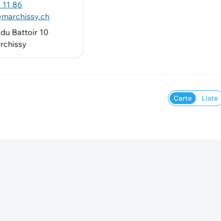
 11 86
marchissy.ch
du Battoir 10
rchissy
Carte
Liste