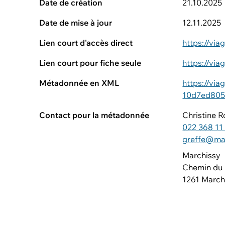
Date de création
21.10.2025
Date de mise à jour
12.11.2025
Lien court d'accès direct
https://v
Lien court pour fiche seule
https://vi
Métadonnée en XML
https://vi
10d7ed805
Contact pour la métadonnée
Christine 
022 368 11
greffe@mar
Marchissy
Chemin du 
1261 March