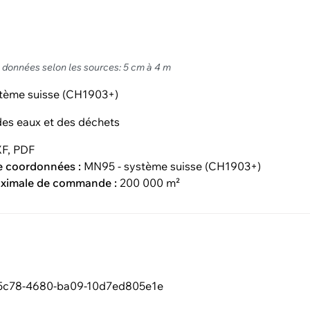
s données selon les sources: 5 cm à 4 m
tème suisse (CH1903+)
es eaux et des déchets
F, PDF
e coordonnées :
MN95 - système suisse (CH1903+)
aximale de commande :
200 000 m²
5c78-4680-ba09-10d7ed805e1e