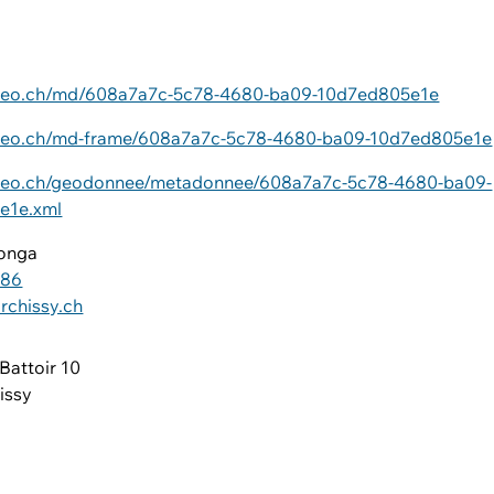
iageo.ch/md/608a7a7c-5c78-4680-ba09-10d7ed805e1e
ageo.ch/md-frame/608a7a7c-5c78-4680-ba09-10d7ed805e1e
ageo.ch/geodonnee/metadonnee/608a7a7c-5c78-4680-ba09-
e1e.xml
Ronga
 86
chissy.ch
Battoir 10
issy