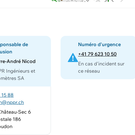
ponsable de
Numéro d'urgence
fusion
+41 79 623 10 50
rre-André Nicod
En cas d'incident sur
R Ingénieurs et
ce réseau
omètres SA
 15 88
on@nppr.ch
Château-Sec 6
stale 186
oudon