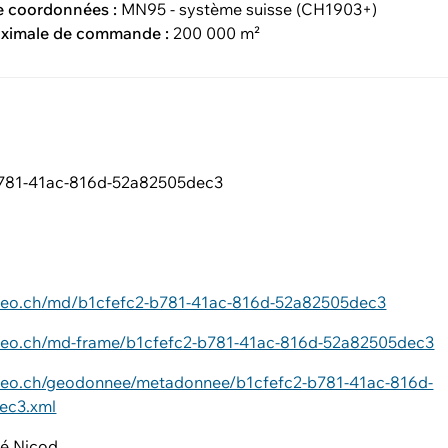
e coordonnées :
MN95 - système suisse (CH1903+)
aximale de commande :
200 000 m²
b781-41ac-816d-52a82505dec3
ageo.ch/md/b1cfefc2-b781-41ac-816d-52a82505dec3
ageo.ch/md-frame/b1cfefc2-b781-41ac-816d-52a82505dec3
ageo.ch/geodonnee/metadonnee/b1cfefc2-b781-41ac-816d-
ec3.xml
ré Nicod