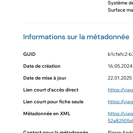
Système d
Surface m
Informations sur la métadonnée
GUID
b1cfefc2-
Date de création
16.05.2024
Date de mise à jour
22.01.2025
Lien court d'accès direct
https://vi
Lien court pour fiche seule
https://vi
Métadonnée en XML
https://vi
52a82505d
Contact pour la métadonnée
Pierre-And