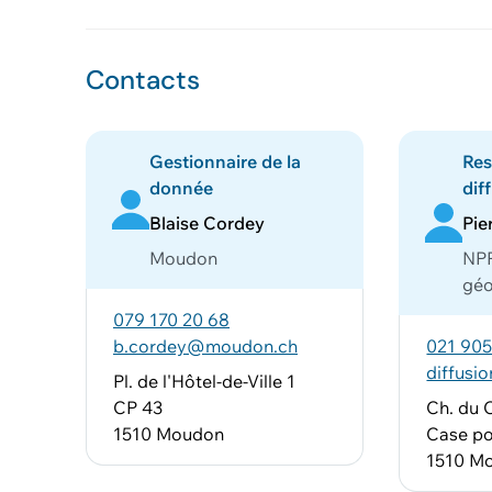
Contacts
Gestionnaire de la
Res
donnée
dif
Blaise Cordey
Pie
Moudon
NPP
gé
079 170 20 68
b.cordey@moudon.ch
021 905
diffusi
Pl. de l'Hôtel-de-Ville 1
CP 43
Ch. du 
1510 Moudon
Case po
1510 M