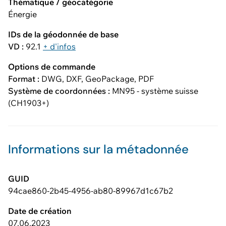
Thématique / géocatégorie
Énergie
IDs de la géodonnée de base
VD :
92.1
+ d'infos
Options de commande
Format :
DWG, DXF, GeoPackage, PDF
Système de coordonnées :
MN95 - système suisse
(CH1903+)
Informations sur la métadonnée
GUID
94cae860-2b45-4956-ab80-89967d1c67b2
Date de création
07.06.2023