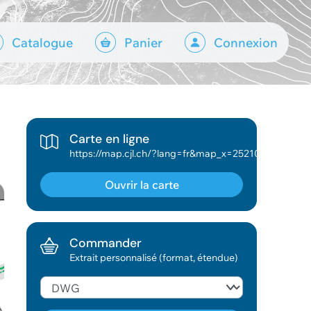
Catalogue
Panier
Connexion
Carte en ligne
https://map.cjl.ch/?lang=fr&map_x=2521011&map_y=1166485&map_zoom=5.835699547751566&tree_groups=eau_potable_distribution_cs_grp%2Ccadastre_grp&tree_group_layers_cadastre_grp=Num%C3%A9ro%20ECA%2Cmg_cad_cs_surfacecs_baths_grl%2Cmg_cad_construction_grl&baselayer_ref=Plan%20ville&baselayer_opacity=0&tree_group_layers_eau_potable_distribution_cs_grp=mf_wa_hydrant_cs_grl%2Cmf_wa_strang_sec_cs_grl%2Cmf_wa_strang_pri_cs_grl
Ouvrir la carte
Commander
Extrait personnalisé (format, étendue)