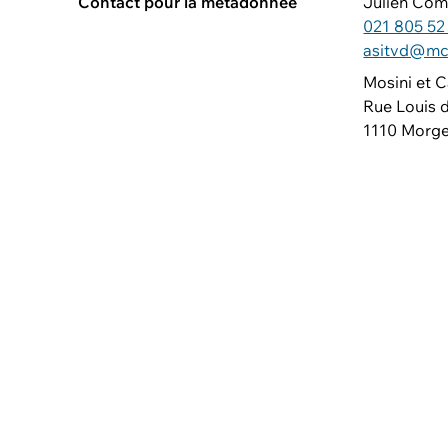
Contact pour la métadonnée
Julien Com
021 805 52
asitvd@mc
Mosini et C
Rue Louis 
1110 Morg