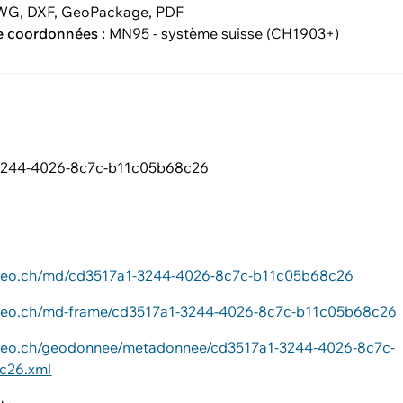
G, DXF, GeoPackage, PDF
e coordonnées :
MN95 - système suisse (CH1903+)
3244-4026-8c7c-b11c05b68c26
ageo.ch/md/cd3517a1-3244-4026-8c7c-b11c05b68c26
ageo.ch/md-frame/cd3517a1-3244-4026-8c7c-b11c05b68c26
ageo.ch/geodonnee/metadonnee/cd3517a1-3244-4026-8c7c-
c26.xml