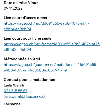
Date de mise à jour
09.11.2022
Lien court d'accès direct
https://viageo.ch/md/dd091c55-e9b8-407c-af7f-
c8bb0ec0bb94
Lien court pour fiche seule
https://viageo.ch/md-frame/dd091c55-e9b8-407c-af7f-
c8bb0ec0bb94
Métadonnée en XML
https://viageo.ch/geodonnee/metadonnee/dd091c55-
e9b8-407c-af7f-c8bb0ec0bb94.xml
Contact pour la métadonnée
Laila Wernli
021 315 55 57
laila.wernli@lausanne.ch
Lausanne