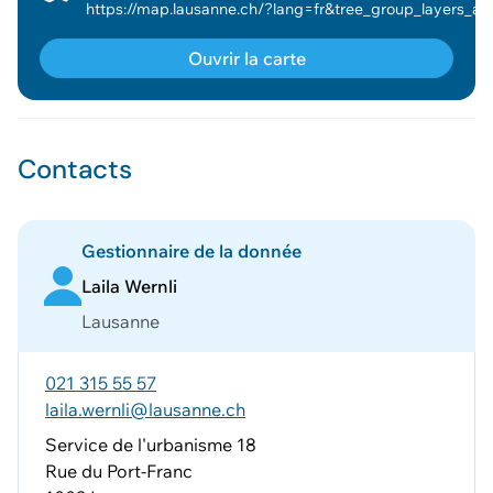
https://map.lausanne.ch/?lang=fr&tree_group_layers_amenagement_grp=amenagement_pga_sect_stationnement&baselayer_ref=fonds_geo_osm_bdcad_couleur&baselayer_opacity=0&map_x=2538607&ma
Ouvrir la carte
Contacts
Gestionnaire de la donnée
Laila Wernli
Lausanne
021 315 55 57
laila.wernli@lausanne.ch
Service de l'urbanisme 18
Rue du Port-Franc