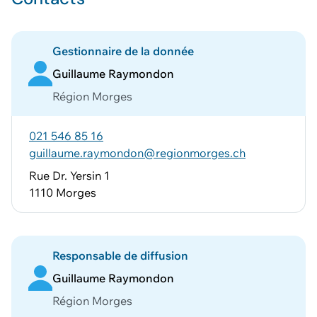
Vous pouvez ajouter
d'autres données
Voir le panier
Gestionnaire de la donnée
Guillaume Raymondon
Région Morges
021 546 85 16
guillaume.raymondon@regionmorges.ch
Rue Dr. Yersin 1
1110 Morges
Responsable de diffusion
Guillaume Raymondon
Région Morges