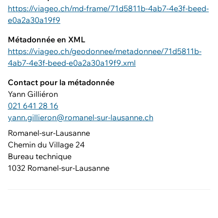
https://viageo.ch/md-frame/71d5811b-4ab7-4e3f-beed-
e0a2a30a19f9
Métadonnée en XML
https://viageo.ch/geodonnee/metadonnee/71d5811b-
4ab7-4e3f-beed-e0a2a30a19f9.xml
Contact pour la métadonnée
Yann Gilliéron
021 641 28 16
yann.gillieron@romanel-sur-lausanne.ch
Romanel-sur-Lausanne
Chemin du Village 24
Bureau technique
1032 Romanel-sur-Lausanne