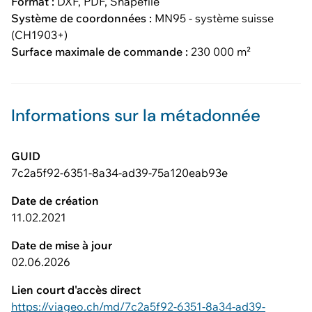
Format :
DXF, PDF, Shapefile
Système de coordonnées :
MN95 - système suisse
(CH1903+)
Surface maximale de commande :
230 000 m²
Informations sur la métadonnée
GUID
7c2a5f92-6351-8a34-ad39-75a120eab93e
Date de création
11.02.2021
Date de mise à jour
02.06.2026
Lien court d'accès direct
https://viageo.ch/md/7c2a5f92-6351-8a34-ad39-