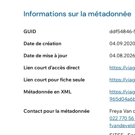
Informations sur la métadonnée
GUID
ddf54846-
Date de création
04.09.202
Date de mise à jour
04.08.202
Lien court d'accès direct
https://v
Lien court pour fiche seule
https://v
Métadonnée en XML
https://vi
965d04a6b
Contact pour la métadonnée
Freya Van 
022 770 56
fvandeveld