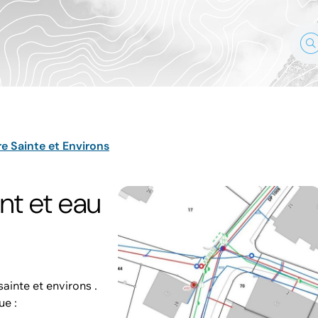
re Sainte et Environs
nt et eau
ainte et environs .
ue :