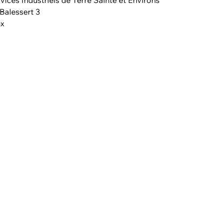
vices Industriels de Terre Sainte et Environs
Balessert 3
ex