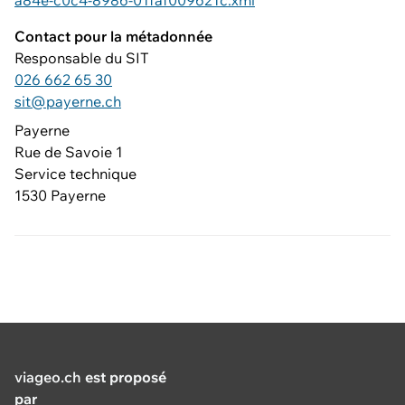
a84e-c0c4-8986-01faf009621c.xml
Contact pour la métadonnée
Responsable du SIT
026 662 65 30
sit@payerne.ch
Payerne
Rue de Savoie 1
Service technique
1530 Payerne
viageo.ch
est proposé
par