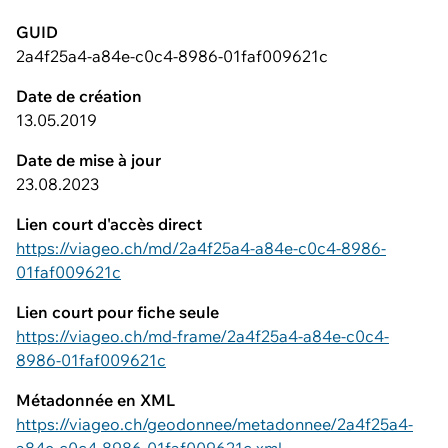
GUID
2a4f25a4-a84e-c0c4-8986-01faf009621c
Date de création
13.05.2019
Date de mise à jour
23.08.2023
Lien court d'accès direct
https://viageo.ch/md/2a4f25a4-a84e-c0c4-8986-
01faf009621c
Lien court pour fiche seule
https://viageo.ch/md-frame/2a4f25a4-a84e-c0c4-
8986-01faf009621c
Métadonnée en XML
https://viageo.ch/geodonnee/metadonnee/2a4f25a4-