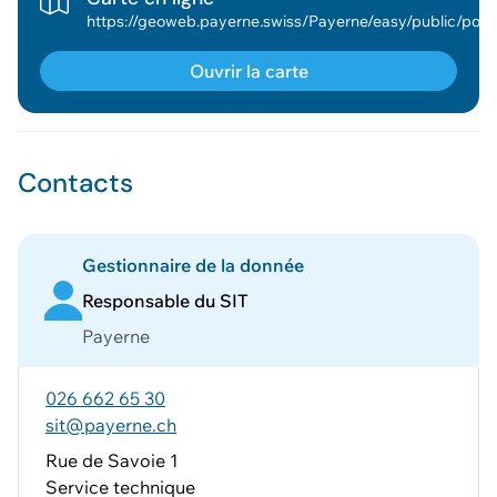
https://geoweb.payerne.swiss/Payerne/easy/publi
Ouvrir la carte
Contacts
Gestionnaire de la donnée
Responsable du SIT
Payerne
026 662 65 30
sit@payerne.ch
Rue de Savoie 1
Service technique