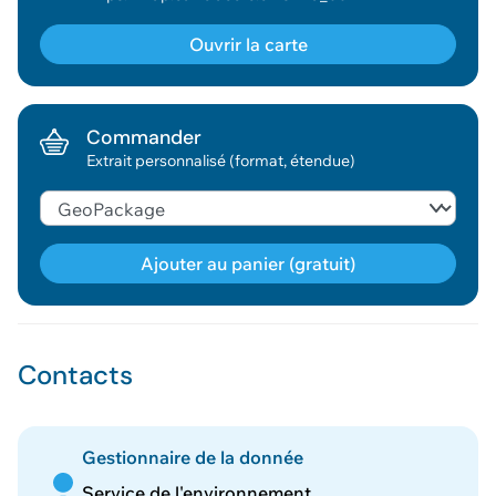
Ouvrir la carte
Commander
Extrait personnalisé (format, étendue)
Ajouter au panier (gratuit)
Géodonnée ajoutée au panier !
Contacts
Vous pouvez ajouter
d'autres données
Voir le panier
Gestionnaire de la donnée
Service de l'environnement