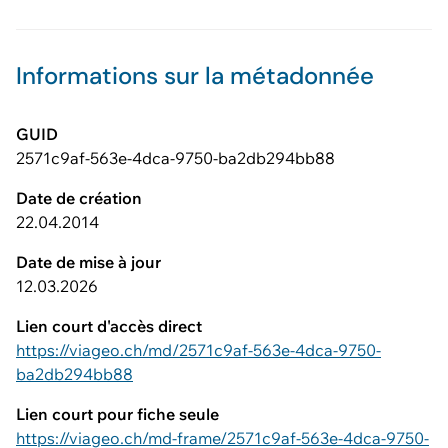
Informations sur la métadonnée
GUID
2571c9af-563e-4dca-9750-ba2db294bb88
Date de création
22.04.2014
Date de mise à jour
12.03.2026
Lien court d'accès direct
https://viageo.ch/md/2571c9af-563e-4dca-9750-
ba2db294bb88
Lien court pour fiche seule
https://viageo.ch/md-frame/2571c9af-563e-4dca-9750-