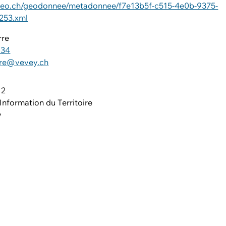
ageo.ch/geodonnee/metadonnee/f7e13b5f-c515-4e0b-9375-
253.xml
rre
 34
rre@vevey.ch
 2
nformation du Territoire
y