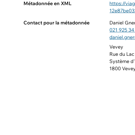
Métadonnée en XML
https://vi
12e87be03
Contact pour la métadonnée
Daniel Gne
021 925 34
daniel.gne
Vevey
Rue du Lac
Système d'I
1800 Veve