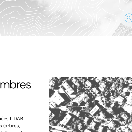
Ombres
nnées LiDAR
s (arbres,