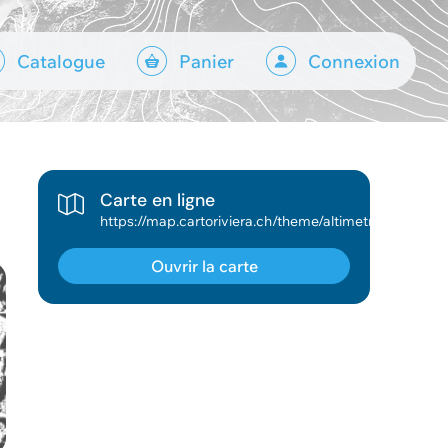
Catalogue
Panier
Connexion
Carte en ligne
https://map.cartoriviera.ch/theme/altimetrie?map_x=2557804&map_y=1145698&map_zoom=3&baselayer_opacity=100&baselayer_ref=asitvd.fond_couleur&lang=fr&tree_group_layers_perturbations_trafic=&tree_group_layers_signalisation=&tree_group_layers_dispositifs_manifestations=&tree_group_layers_trafic_journalier_moyen_par_an=&tree_group_layers_trafic_journalier_moyen_total=comptages_trafic_total&tree_group_layers_routes_cantonales=&theme=altimetrie&tree_group_layers_amenagement_du_territoire=degre_sensibilite_bruit&tree_group_layers_llavaux=&tree_group_layers_sport=piste_ski%2Cpiste_ski_fond%2Cparcours_vtt%2Cparcours_pedestre%2Cparcours_trottinettes%2Cparcours_raquettes&tree_groups=lidar_2015%2Clidar_2012%2Clidar_2015_relief%2Clidar_2012_relief%2Clidar_2012_hauteurs%2Clidar_2012_ombres&tree_enable_canopee2012=false&tree_group_layers_lidar_2015=&tree_enable_densite_points_bruts=false&tree_enable_mns_diff_2012_2001=false&tree_enable_ombragemns2012=false&tree_enable_ombragemnt2012=false&tree_enable_ombres_20_dec_10h=true
Ouvrir la carte