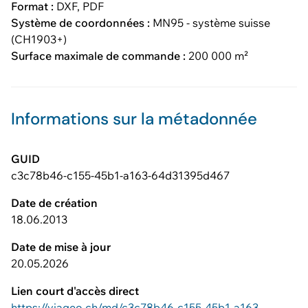
Format :
DXF, PDF
Système de coordonnées :
MN95 - système suisse
(CH1903+)
Surface maximale de commande :
200 000 m²
Informations sur la métadonnée
GUID
c3c78b46-c155-45b1-a163-64d31395d467
Date de création
18.06.2013
Date de mise à jour
20.05.2026
Lien court d'accès direct
https://viageo.ch/md/c3c78b46-c155-45b1-a163-