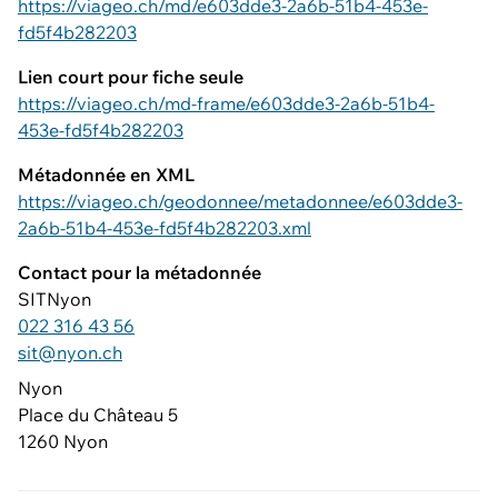
https://viageo.ch/md/e603dde3-2a6b-51b4-453e-
fd5f4b282203
Lien court pour fiche seule
https://viageo.ch/md-frame/e603dde3-2a6b-51b4-
453e-fd5f4b282203
Métadonnée en XML
https://viageo.ch/geodonnee/metadonnee/e603dde3-
2a6b-51b4-453e-fd5f4b282203.xml
Contact pour la métadonnée
SITNyon
022 316 43 56
sit@nyon.ch
Nyon
Place du Château 5
1260 Nyon