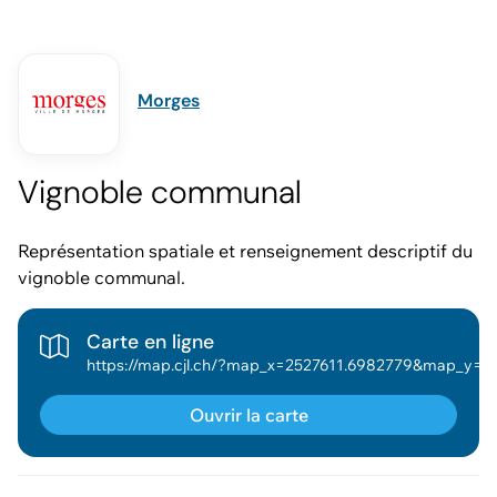
Morges
Vignoble communal
Représentation spatiale et renseignement descriptif du
vignoble communal.
Carte en ligne
https://map.cjl.ch/?map_x=2527611.6982779&map_y=1152699.8597185&map_zoom=5&tree_group_layers_vignoble_grp=mf_vig_parcelle_grl&tree_group_layers_cadastre_grp=mf_cad_construction_grl%2Cmf_cad_cs_surfacecs_baths_grl&tree_groups=vignoble_grp%2Ccadastre_grp&baselayer_opacity=100&basela
Ouvrir la carte