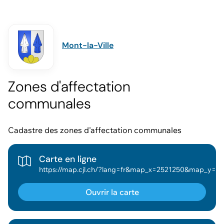
Mont-la-Ville
Zones d'affectation
communales
Cadastre des zones d'affectation communales
Carte en ligne
https://map.cjl.ch/?lang=fr&map_x=2521250&map_y=1166775&map_zoom=5.1690328810849&tree_groups=amenagement_terr
Ouvrir la carte