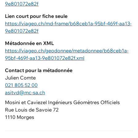
9e801072e82f
Lien court pour fiche seule
https://viageo.ch/md-frame/b68ceb1a-95bf-469f-aa13-
9e801072e82f
Métadonnée en XML
https://viageo.ch/geodonnee/metadonnee/b68ceb1a-
95bf-469f-aa13-9e801072e82f.xml
Contact pour la métadonnée
Julien Comte
021 805 52 00
asitvd@mc-sa.ch
Mosini et Caviezel Ingénieurs Géomètres Officiels
Rue Louis de Savoie 72
1110 Morges