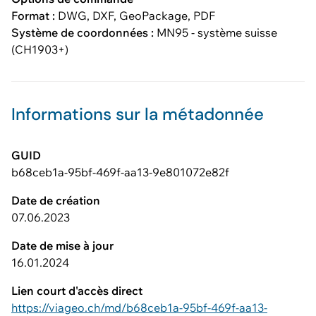
Format :
DWG, DXF, GeoPackage, PDF
Système de coordonnées :
MN95 - système suisse
(CH1903+)
Informations sur la métadonnée
GUID
b68ceb1a-95bf-469f-aa13-9e801072e82f
Date de création
07.06.2023
Date de mise à jour
16.01.2024
Lien court d'accès direct
https://viageo.ch/md/b68ceb1a-95bf-469f-aa13-