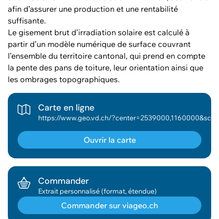
afin d’assurer une production et une rentabilité
suffisante.
Le gisement brut d’irradiation solaire est calculé à
partir d’un modèle numérique de surface couvrant
l’ensemble du territoire cantonal, qui prend en compte
la pente des pans de toiture, leur orientation ainsi que
les ombrages topographiques.
Carte en ligne
https://www.geo.vd.ch/?center=2539000,1160000&scale=18898&wkid=2056&theme=asitvd_couleur&mapresources=GEO_THEME_ENERG
Ouvrir la carte
Commander
Extrait personnalisé (format, étendue)
Commander sur viageo.ch