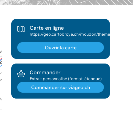
Carte en ligne
https://geo.cartobroye.ch/moudon/theme/Assainissement?lang=fr&map_zoom=8
Ouvrir la carte
Commander
Extrait personnalisé (format, étendue)
Commander sur viageo.ch
Géodonnée ajoutée au panier !
Vous pouvez ajouter
d'autres données