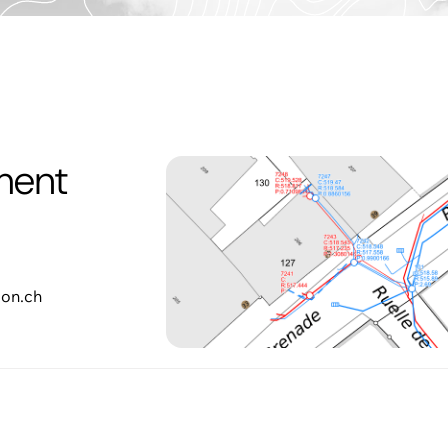
ement
don.ch