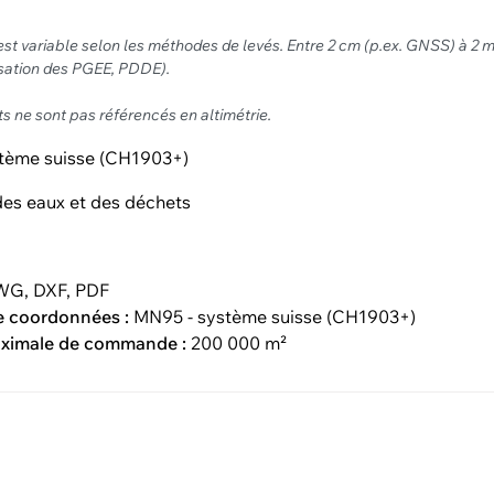
est variable selon les méthodes de levés. Entre 2 cm (p.ex. GNSS) à 2 
isation des PGEE, PDDE).
ts ne sont pas référencés en altimétrie.
tème suisse (CH1903+)
es eaux et des déchets
G, DXF, PDF
e coordonnées :
MN95 - système suisse (CH1903+)
aximale de commande :
200 000 m²