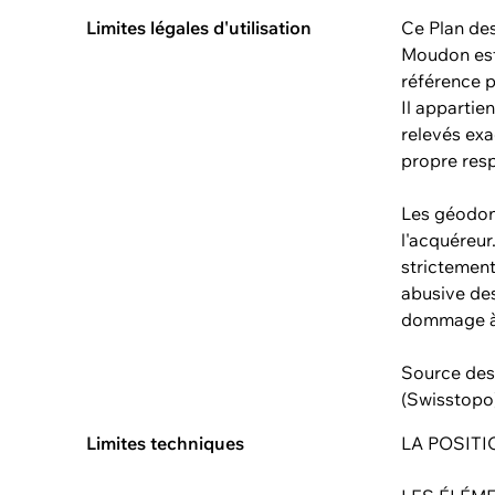
Limites légales d'utilisation
Ce Plan de
Moudon est 
référence p
Il appartie
relevés exa
propre res
Les géodon
l'acquéreur
strictement
abusive des
dommage à
Source des 
(Swisstopo
Limites techniques
LA POSIT