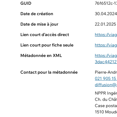
GUID
76f6512c-
Date de création
30.04.202
Date de mise à jour
22.01.2025
Lien court d'accès direct
https://vi
Lien court pour fiche seule
https://vi
Métadonnée en XML
https://vi
3dac44212
Contact pour la métadonnée
Pierre-And
021 905 15
diffusion@
NPPR Ingén
Ch. du Châ
Case posta
1510 Moud