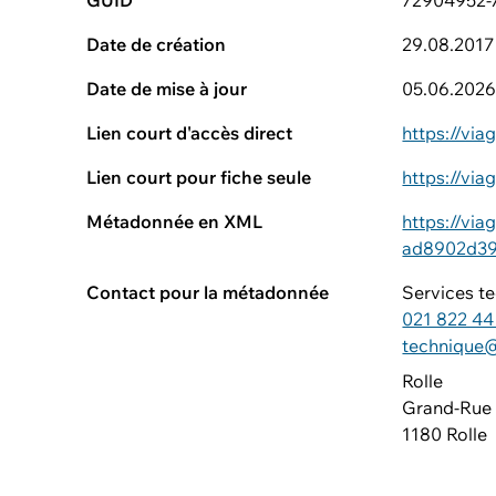
GUID
72904952-
Date de création
29.08.2017
Date de mise à jour
05.06.202
Lien court d'accès direct
https://v
Lien court pour fiche seule
https://vi
Métadonnée en XML
https://vi
ad8902d39
Contact pour la métadonnée
Services t
021 822 44
technique@
Rolle
Grand-Rue
1180 Rolle