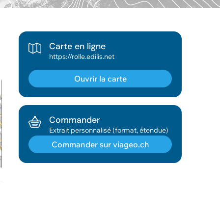
Carte en ligne
https://rolle.edilis.net
Ouvrir la carte
Commander
Extrait personnalisé (format, étendue)
Commander sur viageo.ch
Géodonnée ajoutée au panier !
Vous pouvez ajouter
d'autres données