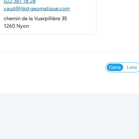
022 361 18 28
vaud@hkd-geomatique.com
chemin de la Vuarpillière 35
1260 Nyon
Carte
Liste