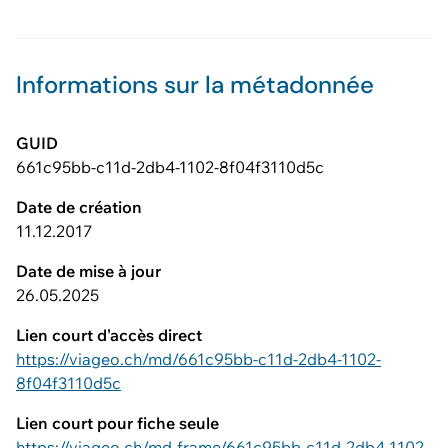
Informations sur la métadonnée
GUID
661c95bb-c11d-2db4-1102-8f04f3110d5c
Date de création
11.12.2017
Date de mise à jour
26.05.2025
Lien court d'accès direct
https://viageo.ch/md/661c95bb-c11d-2db4-1102-
8f04f3110d5c
Lien court pour fiche seule
https://viageo.ch/md-frame/661c95bb-c11d-2db4-1102-