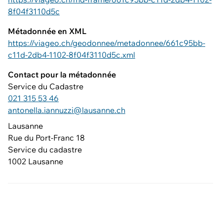
8f04f3110d5c
Métadonnée en XML
https://viageo.ch/geodonnee/metadonnee/661c95bb-
c11d-2db4-1102-8f04f3110d5c.xml
Contact pour la métadonnée
Service du Cadastre
021 315 53 46
antonella.iannuzzi@lausanne.ch
Lausanne
Rue du Port-Franc 18
Service du cadastre
1002 Lausanne