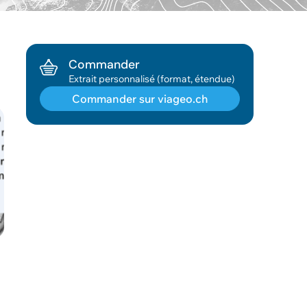
Commander
Extrait personnalisé (format, étendue)
Commander sur viageo.ch
Géodonnée ajoutée au panier !
Vous pouvez ajouter
d'autres données
Voir le panier