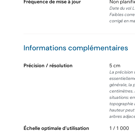
Fréquence de mise à jour
Non planifi
Date du vol L
Faibles corre
corrigé en m
Informations complémentaires
Précision / résolution
5 cm
La précision
essentielleme
générale, la 
centimètres.
situations: e
topographie a
hauteur peut ê
arbres adjace
Échelle optimale d'utilisation
1 / 1 000