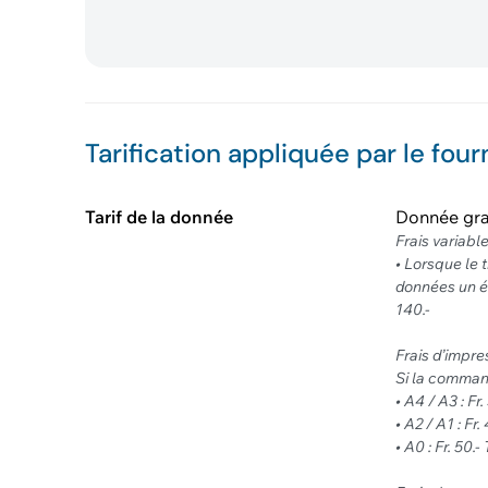
Tarification appliquée par le four
Tarif de la donnée
Donnée gra
Frais variabl
• Lorsque le
données un é
140.-
Frais d’impre
Si la command
• A4 / A3 : Fr
• A2 / A1 : Fr.
• A0 : Fr. 50.-