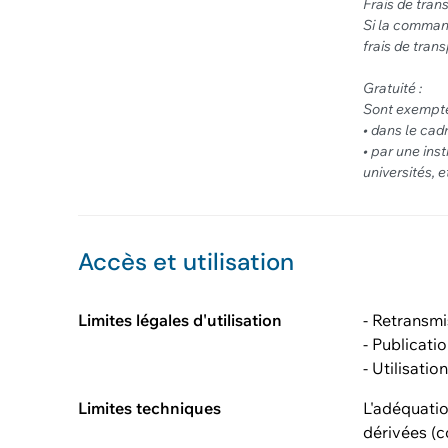
Frais de trans
Si la command
frais de tran
Gratuité :
Sont exempté
• dans le ca
• par une ins
universités, e
Accès et utilisation
Limites légales d'utilisation
- Retransmi
- Publicatio
- Utilisati
Limites techniques
L'adéquatio
dérivées (c