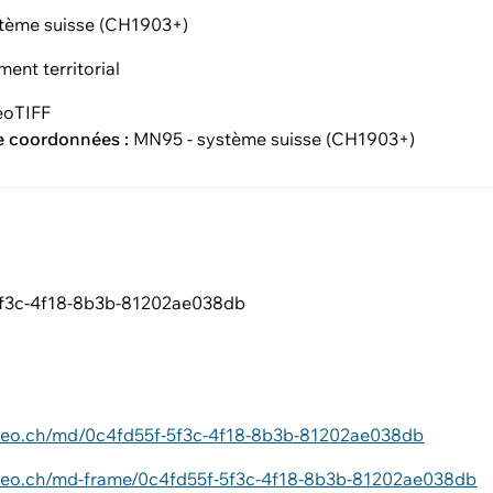
tème suisse (CH1903+)
ent territorial
eoTIFF
e coordonnées :
MN95 - système suisse (CH1903+)
5f3c-4f18-8b3b-81202ae038db
ageo.ch/md/0c4fd55f-5f3c-4f18-8b3b-81202ae038db
ageo.ch/md-frame/0c4fd55f-5f3c-4f18-8b3b-81202ae038db