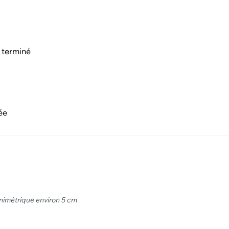
 terminé
ée
animétrique environ 5 cm