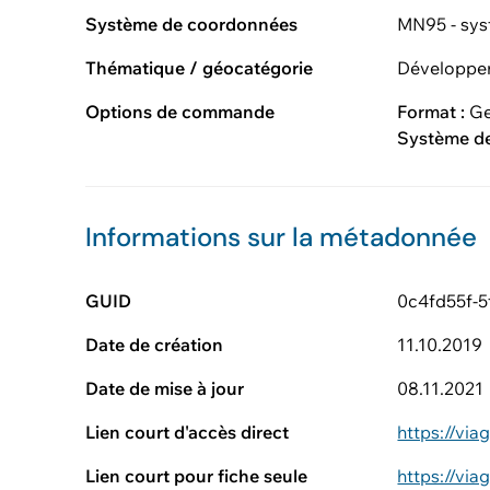
Système de coordonnées
MN95 - sys
Thématique / géocatégorie
Développem
Options de commande
Format :
G
Système d
Informations sur la métadonnée
GUID
0c4fd55f-
Date de création
11.10.2019
Date de mise à jour
08.11.2021
Lien court d'accès direct
https://vi
Lien court pour fiche seule
https://vi