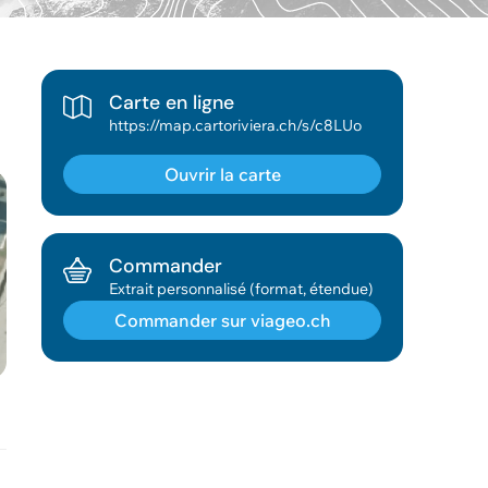
Carte en ligne
https://map.cartoriviera.ch/s/c8LUo
Ouvrir la carte
Commander
Extrait personnalisé (format, étendue)
Commander sur viageo.ch
Géodonnée ajoutée au panier !
Vous pouvez ajouter
d'autres données