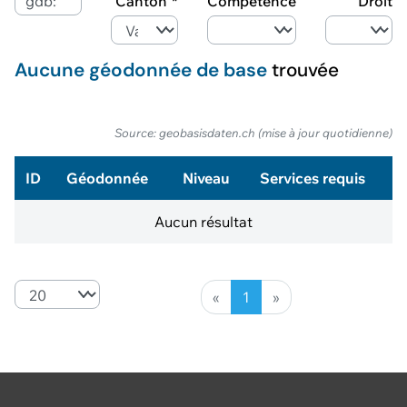
Canton
Compétence
Droit
Aucune géodonnée de base
trouvée
Source: geobasisdaten.ch (mise à jour quotidienne)
ID
Géodonnée
Niveau
Services requis
Aucun résultat
«
1
»