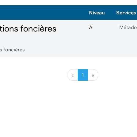
Niveau
Services
tions foncières
A
Métado
s foncières
«
1
»